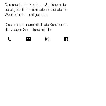
Das unerlaubte Kopieren, Speichern der
bereitgestellten Informationen auf diesen
Webseiten ist nicht gestattet.
Dies umfasst namentlich die Konzeption,
die visuelle Gestaltung mit der
Navigationsstruktur, der Bilder, des Textes
und der Programmierung.
Design und Fotografie: Vera Amberg
Mettler AG
Grossmatte 17
6014 Luzern
041 320 74 20
info@mettler-trockenbau.ch
Impressum
Datenschutzerklärung